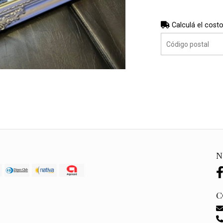
Calculá el costo
N
C