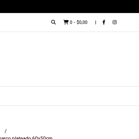
0
-
$0,00
s
marco plateado 60x50cm