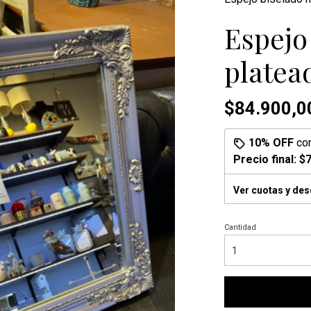
Espejo
platea
$84.900,0
10% OFF
co
Precio final:
$7
Ver cuotas y de
Cantidad