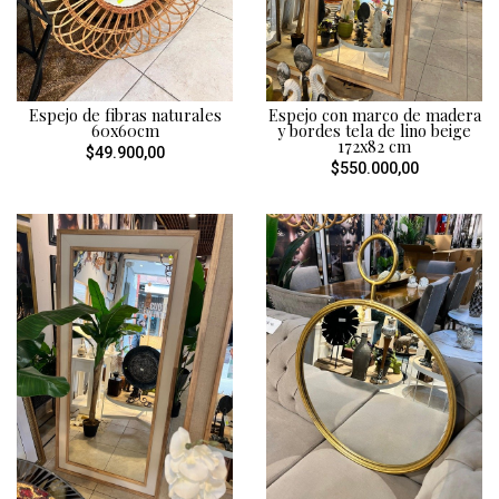
Espejo de fibras naturales
Espejo con marco de madera
60x60cm
y bordes tela de lino beige
172x82 cm
$49.900,00
$550.000,00