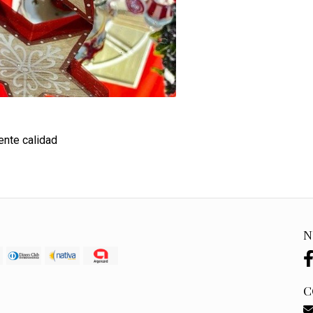
ente calidad
N
C