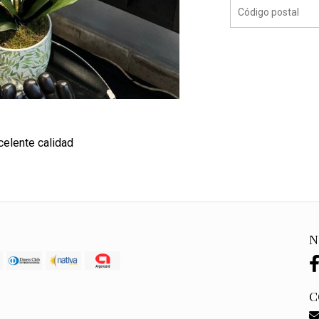
celente calidad
N
C