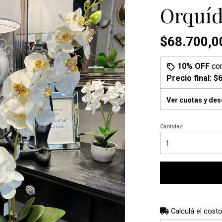
Orquíd
$68.700,0
10% OFF
co
Precio final:
$6
Ver cuotas y de
Cantidad
Calculá el costo