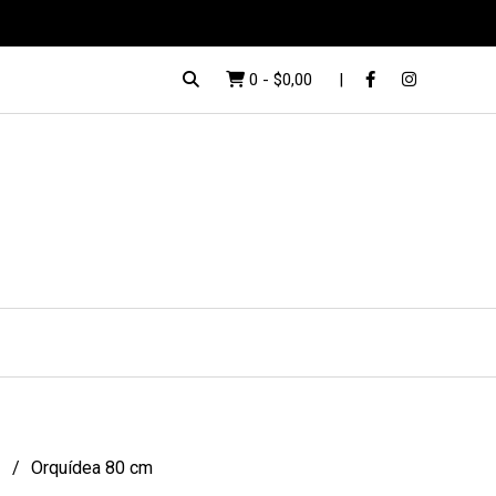
0
-
$0,00
s
Orquídea 80 cm