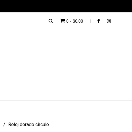
0
-
$0,00
s
Reloj dorado circulo